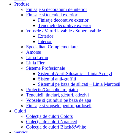
Produse
Finisaje si decoratiuni de interior
Finisaje si tencuieli exterior
Finisaje decorative exterior
Tencuieli decorative exterior
Vopsele / Varuri lavabile / Superlavabile
Exterior
Interior
Specialitati Complementare
Amorse
Linia Lemn
Linia Fier
Sisteme Profesionale
Sistemul Acril-Silosanic – Linia Acrisyl
Sistemul anti-graffiti
Sistemul pe baza de silicati – Linia Marcosil
Protectie/Consolidare piatra
Tencuieli, tinciuri, gleturi, adezivi
Vopsele si grunduri pe baza de apa
Finisaje si vopsele pentru pardoseli
Culori
Colecția de culori Colors
Colecția de culori Nuanced
Colecția de culori Black&White
Servicii