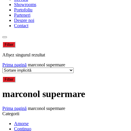
Showrooms
Portofoliu
Parteneri
Despre noi
Contact
Filter
Afișez singurul rezultat
Prima pagină
marconol supermare
Filter
marconol supermare
Prima pagină
marconol supermare
Categorii
Amorse
Continuo