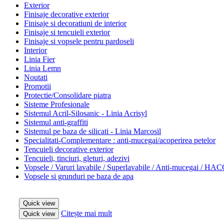
Exterior
Finisaje decorative exterior
Finisaje si decoratiuni de interior
Finisaje si tencuieli exterior
Finisaje si vopsele pentru pardoseli
Interior
Linia Fier
Linia Lemn
Noutati
Promotii
Protectie/Consolidare piatra
Sisteme Profesionale
Sistemul Acril-Silosanic - Linia Acrisyl
Sistemul anti-graffiti
Sistemul pe baza de silicati - Linia Marcosil
Specialitati-Complementare : anti-mucegai/acoperirea petelor
Tencuieli decorative exterior
Tencuieli, tinciuri, gleturi, adezivi
Vopsele / Varuri lavabile / Superlavabile / Anti-mucegai / HA
Vopsele si grunduri pe baza de apa
Quick view
Citește mai mult
Quick view