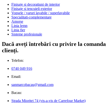
Finisaje si decoratiuni de interior
Finisaje si tencuieli exterior
Vopsele / varuri lavabile / superlavabile
Specialitati-complementare
Amorse
Linia lemn
Linia fier
Sisteme profesionale
Dacă aveți întrebări cu privire la comanda,
clienți.
Telefon:
0740 049 916
Email:
sanmarcobacau@gmail.com
Bacau:
Strada Mioritei 74 (vis-a-vis de Carrefour Market)