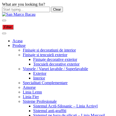
What are you looking for?
Clear
Filter
Acasa
Produse
Finisaje si decoratiuni de interior
Finisaje si tencuieli exterior
Finisaje decorative exterior
Tencuieli decorative exterior
Vopsele / Varuri lavabile / Superlavabile
Exterior
Interior
Specialitati Complementare
Amorse
Linia Lemn
Linia Fier
Sisteme Profesionale
Sistemul Acril-Silosanic – Linia Acrisyl
Sistemul anti-graffiti
Sistemul pe baza de silicati – Linia Marcosil