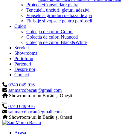
Protectie/Consolidare piatra
Tencuieli, tinciuri, gleturi, adezivi
Vopsele si grunduri pe baza de apa
Finisaje si vopsele pentru pardoseli
Culori
Colecția de culori Colors
Colecția de culori Nuanced
Colecția de culori Black&White
Servicii
Showrooms
Portofoliu
Parteneri
Despre noi
Contact
0740 049 916
sanmarcobacau@gmail.com
Showroom-uri în Bacău și Onești
0740 049 916
sanmarcobacau@gmail.com
Showroom-uri în Bacău și Onești
Acasa